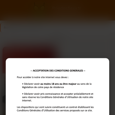
RondesSexy.fr
Le plaisir a des formes
RondesSexy.fr
>
Séduction
Séduction
LÉA
24 ANS