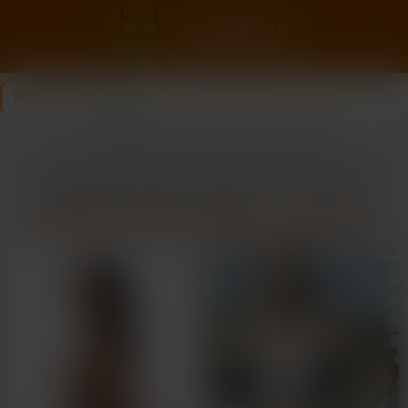
RondesSexy.fr
Le plaisir a des formes
RondesSexy.fr
>
Finistère
Les meilleures annonces rondes de Finistère
Le Finistère regorge de femmes en chair pour des rencontres locales. Sur
rondessexy.fr, annonces de femmes rondes directes. Une bière à
Douarnenez, bon pour briser la glace. La rencontre ronde est easy ici,
RENCONTRE RONDE FINISTÈRE — C’EST PAR ICI
profils engageants. Elles aiment la mer ou les crêpes. Check par
localisation, trouve proche. Des bbw prêtes pour des balades côtières.
Messages simples, connexions rapides. Dans le Finistère, histoires qui
naissent. Inscris-toi, like, discute. Des femmes voluptueuses cherchant du
vrai. Oublie les jours gris, ajoute du peps. Des opportunités côtières
attendent. Simple, efficace, réel.