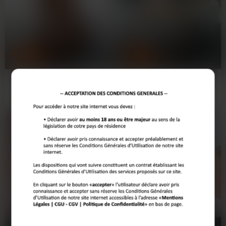
NADIA
NADIA
44 ANS
52 ANS
BREST
BREST
Aujourd'hui, journée de merde au
J'ai 52 piges, j'habite Brest. Ras-le-bol
boulot. Sérieux, j'ai envie de tout
des dimanches soir seule devant la
envoyer valser. Le…
télé. J'ai…
Voir son profil
Voir son profil