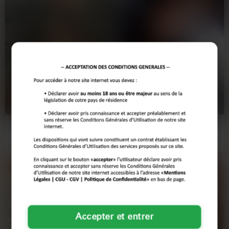
verts comme le Square Saint-Jean, où il est agréable de flâner, ou encore
les brasseries conviviales qui parsèment la ville. Ces lieux sont parfaits
pour apprécier la rondeur de Rennes et rencontrer des personnes
partageant les mêmes centres d’intérêt.
Avez-vous déjà exploré ces endroits enchanteurs ? Si vous êtes prêt à
découvrir des personnalités authentiques et chaleureuses, n’hésitez pas à
LIA
JULIE
explorer les annonces de rencontres rondes à Rennes. Qui sait, votre
25 ANS
44 ANS
prochaine rencontre pourrait bien se trouver au coin de la rue !
RENNES
RENNES
J’ai fait une journée de merde comme
Je suisodicine (c'est un métier
mec (plombée par un client qui
original, vous l'aurez remarqué). Mes
pensait que j’étais…
copains sont tous…
Voir son profil
Voir son profil
Nouveau
Accepter et entrer