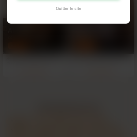
Quitter le site
ANNA
NATHALIE
33 ANS
46 ANS
RENNES
RENNES
Anna, 33 ans.Célibataire depuis un
Je dois t'avouer que ce soir, je me
moment, je suis prête à passer à
sens toute seule dans mon petit
l'action. Je vis à…
appart à Rennes, avec…
Voir son profil
Voir son profil
LES PRINCIPALES VILLES
Marseille
Lyon
Toulouse
Nice
Nantes
Montpellier
Strasbourg
Bordeaux
Lille
Reims