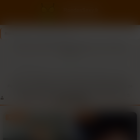
RondesSexy.fr
Le plaisir a des formes
RondesSexy.fr
>
Ile-et-Vilaine
>
Rennes
Rencontres rondes à Rennes : échangez avec des femmes
sincères
15
5
Dernière connexion il y a 1h42
profils
nouveaux ce mois
Vous vous demandez où et comment rencontrer une femme ronde à
Rennes ? La ville regorge de lieux charmants et accueillants pour faire de
belles rencontres. Les quartiers tranquilles comme le Thabor ou Sainte-
FEMMES RONDES EN RECHERCHE DE NOUVELLES
Thérèse sont parfaits pour une promenade relaxante. Les salons de thé
RENCONTRES
cosy, tels que le fameux « Thé au Fourneau », offrent une ambiance
chaleureuse idéale pour échanger autour d’une tasse parfumée. Pour une
Nouveau
Nouveau
soirée plus animée, les petits bars comme « Le Hibou Grand Duc » sont
connus pour accueillir un public varié et ouvert d’esprit.
Les femmes rondes à Rennes apprécient particulièrement les espaces