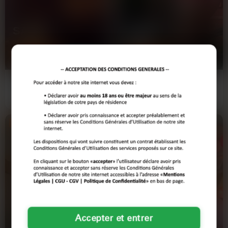
disant que sans ça, elle serait encore seule à swiper vainement. Tout est là
pour une rencontre ronde qui tient la route.
SARAH
SABRINA
28 ANS
30 ANS
BORDEAUX
BORDEAUX
Salut la compagnie ! Je suis Sarah,
Ce soir, j'étais tranquillement à la
une nana un peu barrée sur les
maison, à grignoter et à regarder un
bords, qui aime pas…
film. Mais je…
Voir son profil
Voir son profil
Nouveau
Accepter et entrer