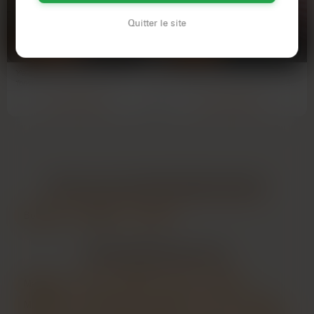
COLETTE
CLARA
Quitter le site
63 ANS
41 ANS
BORDEAUX
PESSAC
Y’a des soirées à l’été qui te disent
Il s'est fait attendre longtemps mon
‘fonce’. Bref, c’est mon cas cette
anniversaire... aujourd'hui je l'offre à
nuit.J’ai pas eu…
moi-même…
Voir son profil
Voir son profil
LES VILLES DU DÉPARTEMENT
GIRONDE
Bordeaux
Mérignac
Pessac
LES PRINCIPALES VILLES
Marseille
Lyon
Toulouse
Nice
Nantes
Montpellier
Strasbourg
Bordeaux
Lille
Rennes